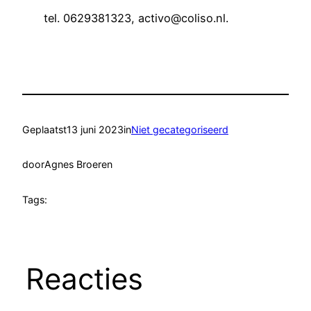
tel. 0629381323, activo@coliso.nl.
Geplaatst
13 juni 2023
in
Niet gecategoriseerd
door
Agnes Broeren
Tags:
Reacties