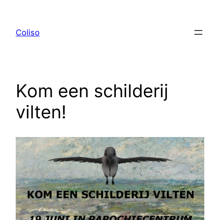
Ga
naar
Coliso
de
inhoud
Kom een schilderij
vilten!